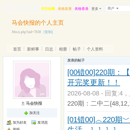
用户
关注收藏
表格新澳
表格香港
更多
马会快报的个人主页
/bbs/u.php?uid=7838
[复制]
首页
新鲜事
日志
相册
帖子
个人资料
发表的帖子
[00错00]22
开完奖更新！！
2026-08-08 - 回复:4
220期：二中二{48,12,13,
马会快报
加关注
[01错00]︿2
加为好友
发消息
生活。］］］］
举报