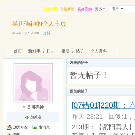
用户
关注收藏
表格新澳
表格香港
更多
吴川码神的个人主页
/bbs/u.php?uid=88
[复制]
首页
新鲜事
日志
相册
帖子
个人资料
发表的帖子
暂无帖子！
回复的帖子
[07错01]220
吴川码神
昨天 23:21 - 回复:1，
加关注
213期：【紫阳真人】
加为好友
发消息
举报